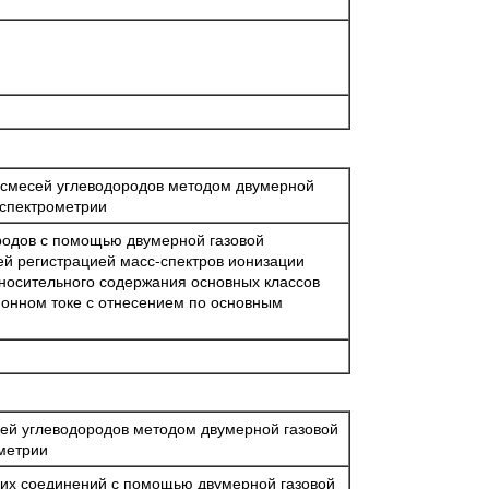
 смесей углеводородов методом двумерной
-спектрометрии
родов с помощью двумерной газовой
й регистрацией масс-спектров ионизации
носительного содержания основных классов
онном токе с отнесением по основным
ей углеводородов методом двумерной газовой
метрии
ких соединений с помощью двумерной газовой