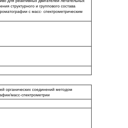
во для реактивных двигателей летательных
ния структурного и группового состава
хроматографии с масс- спектрометрическим
ей органических соединений методом
рафии/масс-спектрометрии