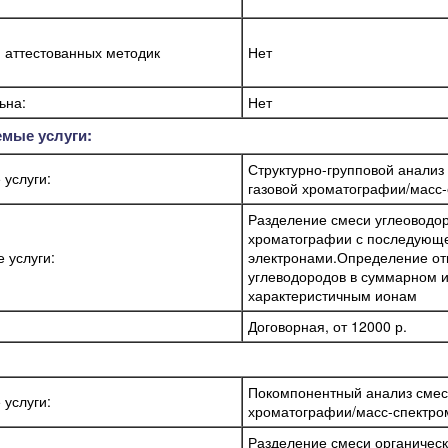
я аттестованных методик
Нет
ьна:
Нет
емые услуги:
Структурно-групповой анализ
 услуги:
газовой хроматографии/масс
Разделение смеси углеоводо
хроматографии с последующе
 услуги:
электронами.Определение от
углеводородов в суммарном и
характеристичным ионам
:
Договорная, от 12000 р.
Покомпонентный анализ смес
 услуги:
хроматографии/масс-спектро
Разделение смеси органичес