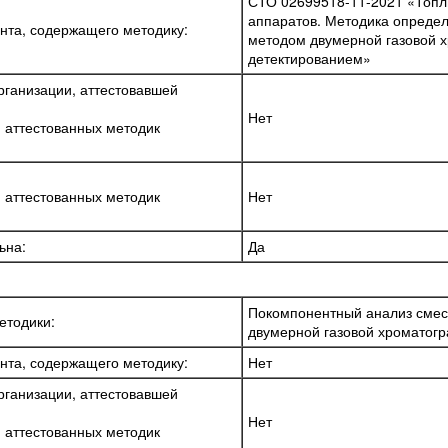
СТО 02699518-11-2021 «Топли
аппаратов. Методика определе
нта, содержащего методику:
методом двумерной газовой 
детектированием»
ганизации, аттестовавшей
Нет
я аттестованных методик
я аттестованных методик
Нет
ьна:
Да
Покомпонентный анализ смес
етодики:
двумерной газовой хроматог
нта, содержащего методику:
Нет
ганизации, аттестовавшей
Нет
я аттестованных методик