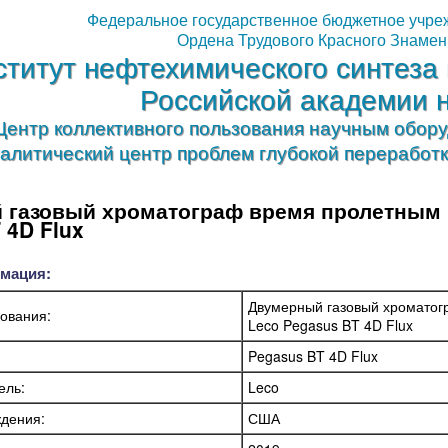
Федеральное государственное бюджетное учре
Ордена Трудового Красного Знамен
ститут нефтехимического синтеза 
Российской академии 
Центр коллективного пользования научным обо
алитический центр проблем глубокой переработ
 газовый хроматограф время пролетным 
 4D Flux
мация:
Двумерный газовый хроматог
ования:
Leco Pegasus BT 4D Flux
Pegasus BT 4D Flux
ель:
Leco
дения:
США