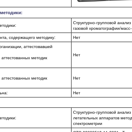
 методики:
Структурно-групповой анализ
етодики:
газовой хроматографии/масс
нта, содержащего методику:
Нет
ганизации, аттестовавшей
Нет
я аттестованных методик
я аттестованных методик
Нет
ьна:
Нет
Структурно-групповой анализ
етодики:
летательных аппаратов мето
спектрометрии