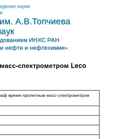
ждение науки
и
им. А.В.Топчиева
наук
рудованием ИНХС РАН
ки нефти и нефтехимии»
масс-спектрометром Leco
раф время пролетным масс-спектрометром